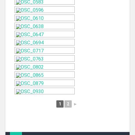
1
2
►