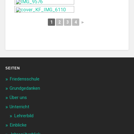
1
2
3
4
►
SEITEN
Friedensschule
Grundgedanken
Über uns
Unterricht
Lehrerbild
Einblicke